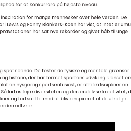
ghed for at konkurrere på højeste niveau.
il inspiration for mange mennesker over hele verden. De
arl Lewis og Fanny Blankers-Koen har vist, at intet er umul
 præstationer har sat nye rekorder og givet håb til unge
 og spændende. De tester de fysiske og mentale grænser 
rig historie, der har formet sportens udvikling. Uanset o
blot en nysgerrig sportsentusiast, er atletikdiscipliner en
Så lad os fejre diversiteten og den endeløse kreativitet, 
pliner og fortsætte med at blive inspireret af de utrolige
verden udfører.