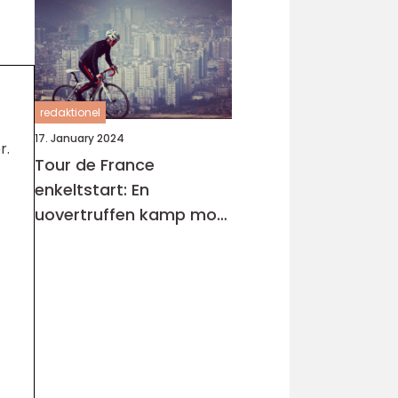
redaktionel
17. January 2024
r.
Tour de France
enkeltstart: En
uovertruffen kamp mod
uret