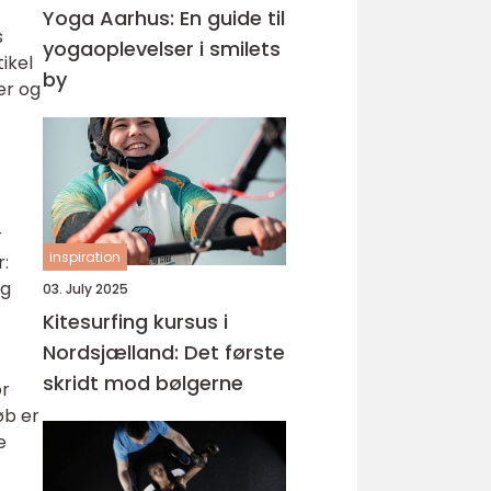
Yoga Aarhus: En guide til
s
yogaoplevelser i smilets
ikel
by
er og
r
inspiration
r:
og
03. July 2025
Kitesurfing kursus i
Nordsjælland: Det første
skridt mod bølgerne
or
øb er
e