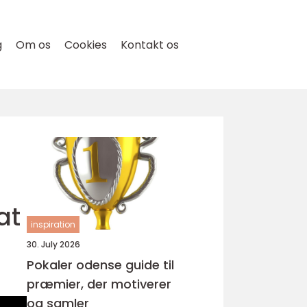
g
Om os
Cookies
Kontakt os
at
inspiration
30. July 2026
Pokaler odense guide til
præmier, der motiverer
og samler