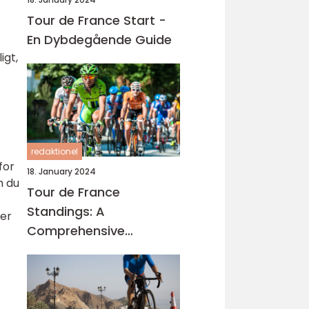
Tour de France Start -
En Dybdegående Guide
igt,
redaktionel
for
18. January 2024
m du
Tour de France
Standings: A
der
Comprehensive
Overview of the Iconic
Cycling Race