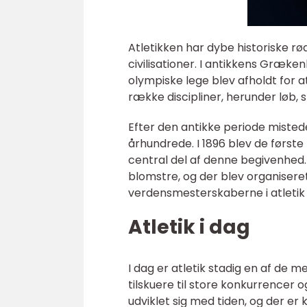
Atletikken har dybe historiske r
civilisationer. I antikkens Græke
olympiske lege blev afholdt for a
række discipliner, herunder løb, s
Efter den antikke periode mistede 
århundrede. I 1896 blev de første
central del af denne begivenhed.
blomstre, og der blev organiser
verdensmesterskaberne i atletik 
Atletik i dag
I dag er atletik stadig en af de 
tilskuere til store konkurrencer 
udviklet sig med tiden, og der er 