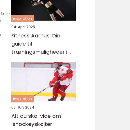
liner
inspiration
de
04. April 2025
r
Fitness Aarhus: Din
guide til
træningsmuligheder i
smilets by
inspiration
03. July 2024
Alt du skal vide om
Ishockeyskøjter