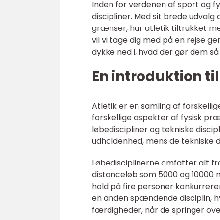
Inden for verdenen af sport og fy
discipliner. Med sit brede udvalg 
grænser, har atletik tiltrukket me
vil vi tage dig med på en rejse ge
dykke ned i, hvad der gør dem s
En introduktion til
Atletik er en samling af forskellig
forskellige aspekter af fysisk præ
løbediscipliner og tekniske disci
udholdenhed, mens de tekniske di
Løbedisciplinerne omfatter alt fr
distanceløb som 5000 og 10000 me
hold på fire personer konkurrere
en anden spændende disciplin, h
færdigheder, når de springer ov