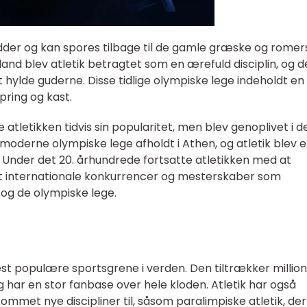
ødder og kan spores tilbage til de gamle græske og romer
nland blev atletik betragtet som en ærefuld disciplin, og d
t hylde guderne. Disse tidlige olympiske lege indeholdt en
pring og kast.
atletikken tidvis sin popularitet, men blev genoplivet i de
 moderne olympiske lege afholdt i Athen, og atletik blev 
 Under det 20. århundrede fortsatte atletikken med at
et internationale konkurrencer og mesterskaber som
og de olympiske lege.
mest populære sportsgrene i verden. Den tiltrækker million
og har en stor fanbase over hele kloden. Atletik har også
kommet nye discipliner til, såsom paralimpiske atletik, der