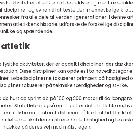
sisk aktivitet er atletik en af de ældste og mest ærefulde
af discipliner og evnen til at teste den menneskelige krop
nnesker fra alle dele af verden i generationer. I denne art
nnem atletikkens historie, udforske de forskellige disciplin
å unikke og spændende.
 atletik
e fysiske aktiviteter, der er opdelt i discipliner, der dække
station. Disse discipliner kan opdeles i to hovedkategorie
pliner. Løbedisciplinerne fokuserer primært på hastighed 
scipliner fokuserer på tekniske færdigheder og styrke.
a de hurtige sprintløb på 100 og 200 meter til de længere
ter. Stafetløb er også en populær del af atletikken, hv
r om at løbe en bestemt distance på kortest tid. Hækkel
vor løberne skal demonstrere både hastighed og teknisk
er hække på deres vej mod målstregen.