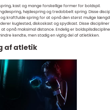
spring, kast og mange forskellige former for boldspil.
ngdespring, højdespring og tredobbelt spring. Disse discip
og kraftfulde spring for at opnå den størst mulige læng
luderer kuglestød, diskoskast og spydkast. Disse discipliner
at opnå maksimal distance. Endelig er boldspilsdiscipline
re kendte, men stadig en vigtig del af atletikken.
g af atletik