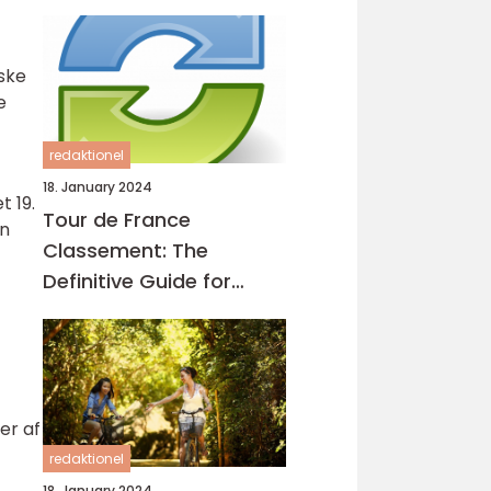
ske
e
redaktionel
18. January 2024
t 19.
Tour de France
en
Classement: The
Definitive Guide for
Cycling Enthusiasts
er af
redaktionel
18. January 2024