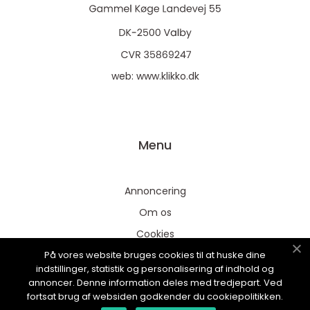
web:
www.klikko.dk
Menu
Annoncering
Om os
Cookies
På vores website bruges cookies til at huske dine
Kontakt os
indstillinger, statistik og personalisering af indhold og
Sitemap
annoncer. Denne information deles med tredjepart. Ved
fortsat brug af websiden godkender du cookiepolitikken.