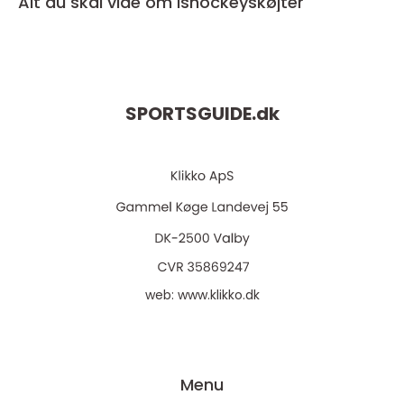
Alt du skal vide om Ishockeyskøjter
SPORTSGUIDE.
dk
web:
www.klikko.dk
Menu