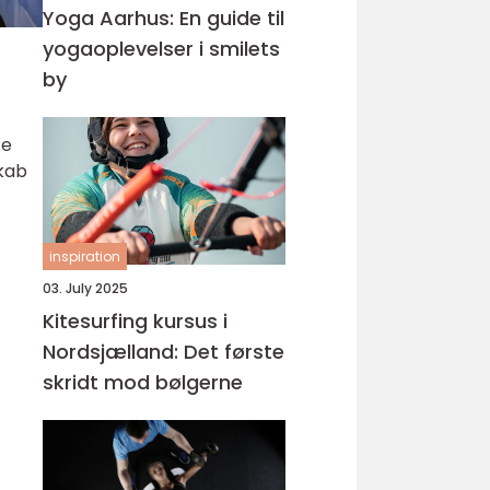
Yoga Aarhus: En guide til
yogaoplevelser i smilets
by
te
skab
inspiration
03. July 2025
Kitesurfing kursus i
Nordsjælland: Det første
skridt mod bølgerne