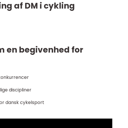
ling af DM i cykling
om en begivenhed for
konkurrencer
ige discipliner
 for dansk cykelsport