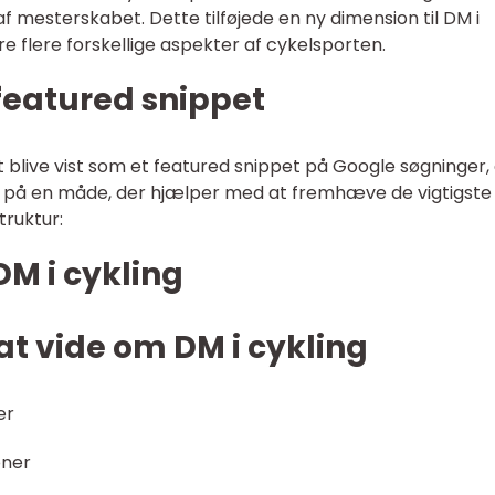
af mesterskabet. Dette tilføjede en ny dimension til DM i
re flere forskellige aspekter af cykelsporten.
featured snippet
 blive vist som et featured snippet på Google søgninger,
en på en måde, der hjælper med at fremhæve de vigtigste
truktur:
 DM i cykling
 at vide om DM i cykling
er
oner