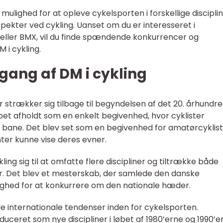
mulighed for at opleve cykelsporten i forskellige discipli
ekter ved cykling. Uanset om du er interesseret i
 eller BMX, vil du finde spændende konkurrencer og
i cykling.
gang af DM i cykling
der strækker sig tilbage til begyndelsen af det 20. århundre
et afholdt som en enkelt begivenhed, hvor cyklister
t bane. Det blev set som en begivenhed for amatørcyklis
ter kunne vise deres evner.
ling sig til at omfatte flere discipliner og tiltrække både
er. Det blev et mesterskab, der samlede den danske
ighed for at konkurrere om den nationale hæder.
de internationale tendenser inden for cykelsporten.
uceret som nye discipliner i løbet af 1980’erne og 1990’e