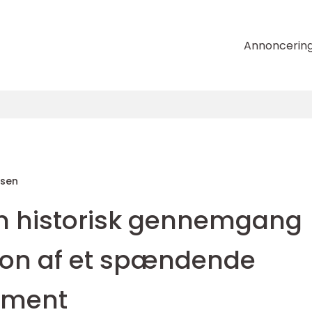
Annoncerin
nsen
 En historisk gennemgang
ion af et spændende
ement