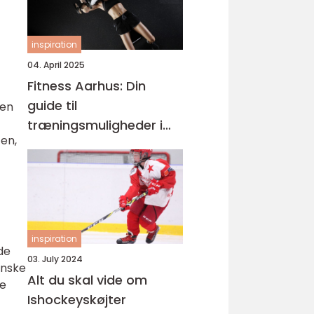
inspiration
04. April 2025
Fitness Aarhus: Din
guide til
 en
træningsmuligheder i
ten,
smilets by
inspiration
de
03. July 2024
anske
Alt du skal vide om
de
Ishockeyskøjter