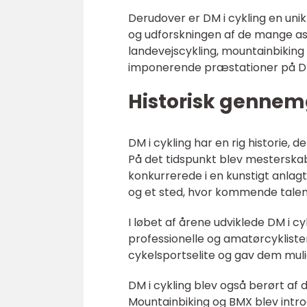
Derudover er DM i cykling en unik 
og udforskningen af de mange asp
landevejscykling, mountainbiking
imponerende præstationer på DM 
Historisk gennem
DM i cykling har en rig historie, 
På det tidspunkt blev mesterskab
konkurrerede i en kunstigt anlag
og et sted, hvor kommende talen
I løbet af årene udviklede DM i cyk
professionelle og amatørcyklist
cykelsportselite og gav dem mul
DM i cykling blev også berørt af 
Mountainbiking og BMX blev introd