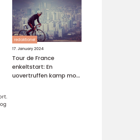
redaktionel
17. January 2024
Tour de France
enkeltstart: En
uovertruffen kamp mod
uret
ort.
 og