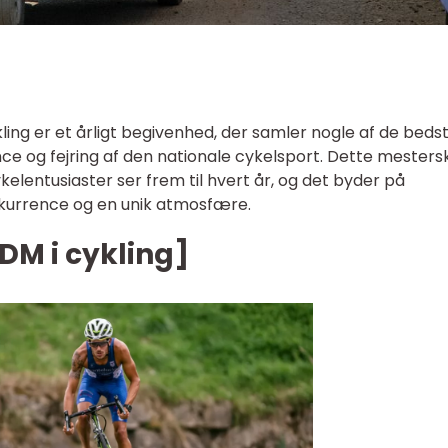
ng er et årligt begivenhed, der samler nogle af de beds
nce og fejring af den nationale cykelsport. Dette mester
lentusiaster ser frem til hvert år, og det byder på
kurrence og en unik atmosfære.
DM i cykling]