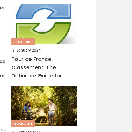
ner
redaktionel
18. January 2024
Tour de France
de.
Classement: The
Definitive Guide for
ter
Cycling Enthusiasts
redaktionel
rne
18. January 2024