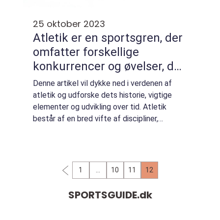
25 oktober 2023
Atletik er en sportsgren, der
omfatter forskellige
konkurrencer og øvelser, der
tester en persons fysiske
Denne artikel vil dykke ned i verdenen af
evner og styrke på
atletik og udforske dets historie, vigtige
forskellige områder
elementer og udvikling over tid. Atletik
består af en bred vifte af discipliner,
herunder løb, spring og kast. Disse discipliner
kan igen opdeles i forskellige kateg...
1
…
10
11
12
SPORTSGUIDE.
dk