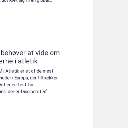
udviklet sig til en global
u behøver at vide om
ne i atletik
M i Atletik er et af de mest
eder i Europa, der tiltrækker
Det er en fest for
ns, der er fascineret af