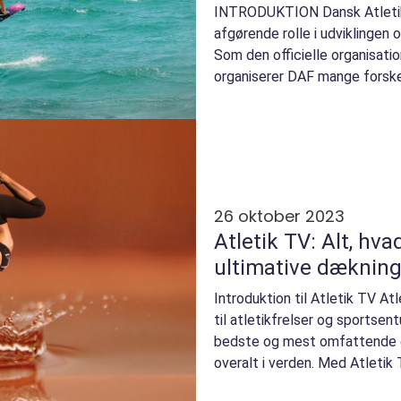
INTRODUKTION Dansk Atletik 
afgørende rolle i udviklingen 
Som den officielle organisatio
organiserer DAF mange forske
verden, fra konku...
26 oktober 2023
Atletik TV: Alt, hv
ultimative dækning 
Introduktion til Atletik TV At
til atletikfrelser og sportsent
bedste og mest omfattende d
overalt i verden. Med Atletik
optagel...