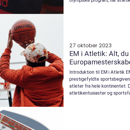
olympiske program, har atletik 
begivenhed med et he...
27 oktober 2023
EM i Atletik: Alt, d
Europamesterskaber
Introduktion til EM i Atletik E
prestigefyldte sportsbegivenh
atleter fra hele kontinentet. 
atletikentusiaster og sportsfa
menneskelig styrke, hastigh...