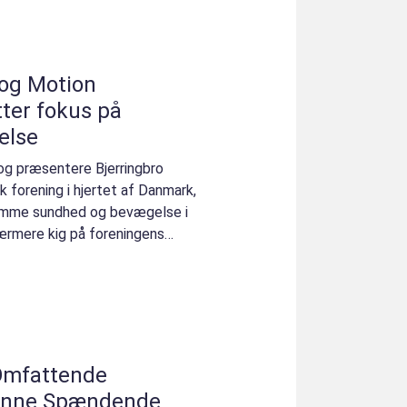
 og Motion
ter fokus på
else
e og præsentere Bjerringbro
k forening i hjertet af Danmark,
fremme sundhed og bevægelse i
nærmere kig på foreningens
 Omfattende
enne Spændende